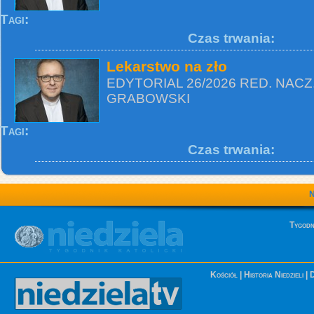
Tagi:
Czas trwania:
Lekarstwo na zło
EDYTORIAL 26/2026 RED. NACZ
GRABOWSKI
Tagi:
Czas trwania:
Tygodn
Kościół
|
Historia Niedzieli
|
D