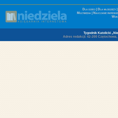
Dla dzieci
|
Dla młodzieży
Multimedia
|
Nauczanie papieskie
Wokó
Tygodnik Katolicki „Nie
Adres redakcji: 42-200 Czętochowa, ul.