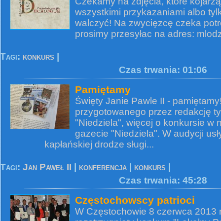
Czekamy na zdjęcia, które kojarzą
wszystkimi przykazaniami albo tyl
walczyć! Na zwycięzcę czeka potr
prosimy przesyłac na adres: mlodz
Tagi:
konkurs
|
Czas trwania: 01:06
Pamiętamy
Święty Janie Pawle II - pamiętamy! 
przygotowanego przez redakcję ty
"Niedziela", więcej o konkursie w n
gazecie "Niedziela". W audycji us
kapłańskiej drodze sługi...
Tagi:
Jan Paweł II
|
konferencja
|
konkurs
|
Czas trwania: 45:28
Częstochowscy patrioci
W Częstochowie 8 czerwca 2013 r