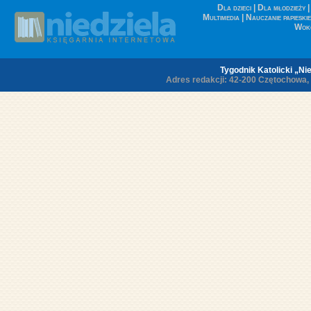
Dla dzieci
|
Dla młodzieży
Multimedia
|
Nauczanie papieskie
Wokó
Tygodnik Katolicki „Nie
Adres redakcji: 42-200 Czętochowa, ul.