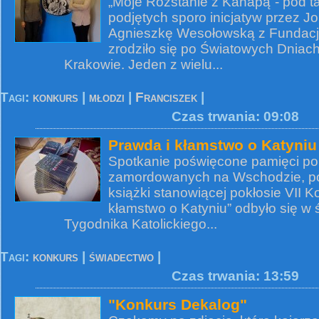
„Moje Rozstanie z Kanapą”- pod t
podjętych sporo inicjatyw przez J
Agnieszkę Wesołowską z Fundacji
zrodziło się po Światowych Dniac
Krakowie. Jeden z wielu...
Tagi:
konkurs
|
młodzi
|
Franciszek
|
Czas trwania: 09:08
Prawda i kłamstwo o Katyniu
Spotkanie poświęcone pamięci pol
zamordowanych na Wschodzie, po
książki stanowiącej pokłosie VII 
kłamstwo o Katyniu” odbyło się w ś
Tygodnika Katolickiego...
Tagi:
konkurs
|
świadectwo
|
Czas trwania: 13:59
"Konkurs Dekalog"