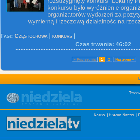
rozstrzygnięty konkurs "Lokalny P
konkursu było wyróżnienie organiza
organizatorów wydarzeń za pozyt
wymierną i rzeczową działalność na rzecz
Tagi:
Częstochowa
|
konkurs
|
Czas trwania: 46:02
« Poprzednia
1
2
Następna »
Tygodn
Kościół
|
Historia Niedzieli
|
D