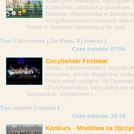
Katarzyna Warońska, nauczyciel or
Krzemiński, proboszcz parafii pw.
Diakona i Męczennika w Borownie 
w Ogólnopolskim Konkursie Wiedz
Pawle II. Konkurs odbywający sie pod...
Tagi:
Częstochowa
|
Jan Paweł II
|
konkurs
|
Czas trwania: 07:54
Cecyliański Festiwal
Soliści, instrumentaliści, zespoły 
kościelne, schole liturgiczne, woka
Polski wzięli udział w VIII Festiwa
Chrześcijańskiej, który odbył się
listopada br. Dyrektorem i...
Tagi:
koncert
|
konkurs
|
Czas trwania: 10:15
Konkurs - Modlitwa za Ojczy