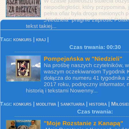
W czasie jubileuszu stulecia odzy
niepodległości, który przypomina, 
pełna ofiar była droga minionych 
„Niedziela” pragnie zaprosić Pol
tekst takiej...
Tagi:
konkurs
|
kraj
|
Czas trwania: 00:30
Pompejańska w "Niedzieli"
Na prośbę naszych czytelników, 
waszym oczekiwaniom Tygodnik Kat
dołącza do numeru 41 tygodnika z
2017 roku, podręczny informator, 
historią i tekstami Nowenny...
Tagi:
konkurs
|
modlitwa
|
sanktuaria
|
historia
|
Miłosie
Czas trwania:
"Moje Rozstanie z Kanapą"