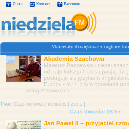
O nas
Kontakt
Facebook
Materiały dźwiękowe z tagiem: ko
Akademia Szachowa
Mateusz Paszewski - trener szach
od najmłodszych lat są pasją, dzięk
posługuje się językiem angielskim
Europy - m.in. o tym opowiada pod
Anną Przewoźnik. ...
Tagi:
Częstochowa
|
konkurs
|
życie
|
Czas trwania: 08:57
Jan Paweł II – przyjaciel czł