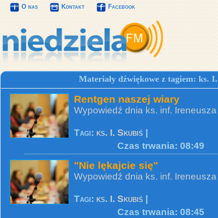
O nas
Kontakt
Facebook
Materiały dźwiękowe z tagiem: ks. I.
Rentgen naszej wiary
Wypowiedź dnia ks. inf. Ireneusza
Tagi:
ks. I. Skubiś
|
Czas trwania: 08:49
"Nie lękajcie się"
Wypowiedź dnia ks. inf. Ireneusza
Tagi:
ks. I. Skubiś
|
Czas trwania: 08:45