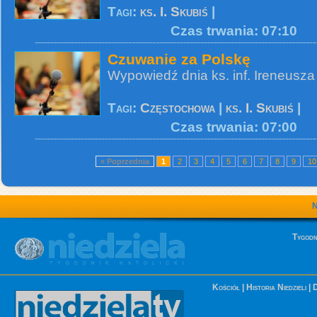
Tagi:
ks. I. Skubiś
|
Czas trwania: 07:10
Czuwanie za Polskę
Wypowiedź dnia ks. inf. Ireneusza
Tagi:
Częstochowa
|
ks. I. Skubiś
|
Czas trwania: 07:00
« Poprzednia
1
2
3
4
5
6
7
8
9
10
Tygodn
Kościół
|
Historia Niedzieli
|
D