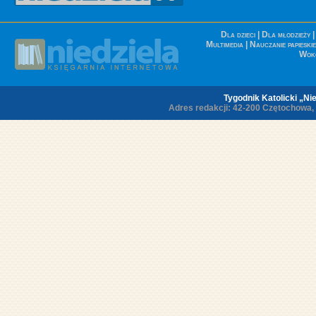
Dla dzieci
|
Dla młodzieży
Multimedia
|
Nauczanie papieskie
Wokó
Tygodnik Katolicki „Nie
Adres redakcji: 42-200 Czętochowa, ul.